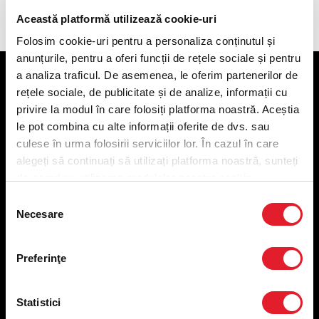
Această platformă utilizează cookie-uri
Folosim cookie-uri pentru a personaliza conținutul și
anunțurile, pentru a oferi funcții de rețele sociale și pentru
a analiza traficul. De asemenea, le oferim partenerilor de
KFC
rețele sociale, de publicitate și de analize, informații cu
privire la modul în care folosiți platforma noastră. Aceștia
Meniu livrare
le pot combina cu alte informații oferite de dvs. sau
Meniu ridicare
culese în urma folosirii serviciilor lor. În cazul în care
Nutriționale și Alergeni
alegeți să continuați să utilizați platforma noastră, sunteți
Abonare Newsletter
de acord cu utilizarea modulelor noastre cookie.
Contact
Selecția
Utile
Necesare
consimțământului
Termeni și condiții
Preferinţe
Politica privind prelucrarea datelor
Politica de confidențialitate
Preferințe cookies
Statistici
Condiții de desfășurare „Descarcă KFC APP”