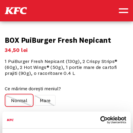
BOX PuiBurger Fresh Nepicant
34
,
50
lei
1 PuiBurger Fresh Nepicant (130g), 2 Crispy Strips®
(60g), 2 Hot Wings® (50g), 1 portie mare de cartofi
prajiti (90g), o racoritoare 0.4 L
Ce mărime dorești meniul?
Normal
Mare
Componența produsului