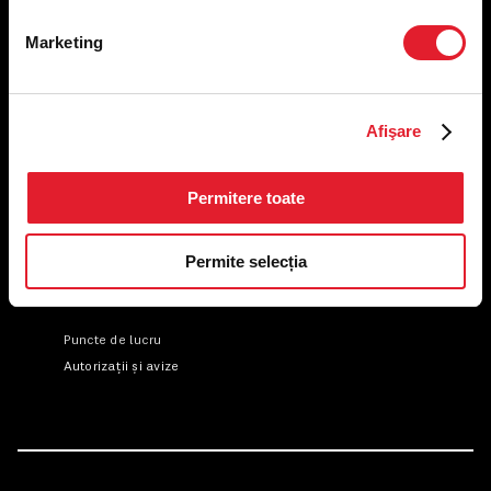
ANPC
Marketing
Afişare
Permitere toate
US FOOD NETWORK S.A.
RO6645790, J40/24660/1994, Rev. Caen (2) 5610 -
Restaurante
Permite selecția
Adresă sediu: Bucureşti Sectorul 1, Calea Dorobanţilor, Nr.
239,
CAMERA 5, Etaj 2
Puncte de lucru
Autorizații și avize