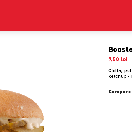
Boost
7
,
50
lei
Chifla, pu
ketchup - 
Componen