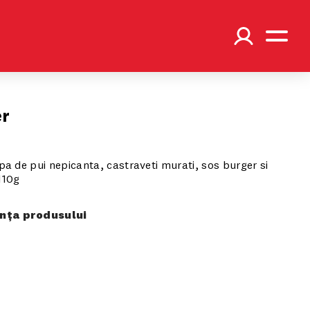
er
lpa de pui nepicanta, castraveti murati, sos burger si
110g
ța produsului