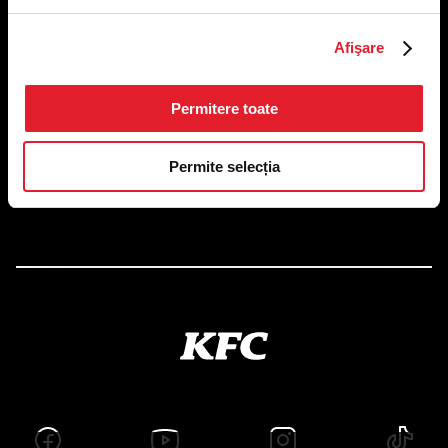
US FOOD NETWORK S.A.
Afişare
RO6645790, J40/24660/1994, Rev. Caen (2) 5610 -
Restaurante
Adresă sediu: Bucureşti Sectorul 1, Calea Dorobanţilor, Nr.
Permitere toate
239,
CAMERA 5, Etaj 2
Puncte de lucru
Permite selecția
Autorizații și avize