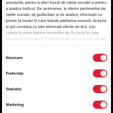
anunțurile, pentru a oferi funcții de rețele sociale și pentru
Meniu livrare
a analiza traficul. De asemenea, le oferim partenerilor de
Meniu ridicare
rețele sociale, de publicitate și de analize, informații cu
Nutriționale și Alergeni
privire la modul în care folosiți platforma noastră. Aceștia
Abonare Newsletter
le pot combina cu alte informații oferite de dvs. sau
Contact
culese în urma folosirii serviciilor lor. În cazul în care
Utile
alegeți să continuați să utilizați platforma noastră, sunteți
de acord cu utilizarea modulelor noastre cookie.
Termeni și condiții
Selecția
Necesare
Politica privind prelucrarea datelor
consimțământului
Politica de confidențialitate
Preferințe cookies
Preferinţe
Condiții de desfășurare „Descarcă KFC APP”
ANPC
Statistici
Marketing