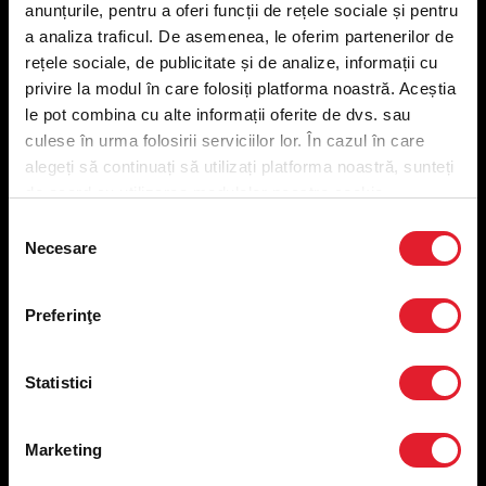
anunțurile, pentru a oferi funcții de rețele sociale și pentru
Meniu livrare
a analiza traficul. De asemenea, le oferim partenerilor de
Meniu ridicare
rețele sociale, de publicitate și de analize, informații cu
Nutriționale și Alergeni
privire la modul în care folosiți platforma noastră. Aceștia
Abonare Newsletter
le pot combina cu alte informații oferite de dvs. sau
Contact
culese în urma folosirii serviciilor lor. În cazul în care
Utile
alegeți să continuați să utilizați platforma noastră, sunteți
de acord cu utilizarea modulelor noastre cookie.
Termeni și condiții
Selecția
Necesare
Politica privind prelucrarea datelor
consimțământului
Politica de confidențialitate
Preferințe cookies
Preferinţe
Condiții de desfășurare „Descarcă KFC APP”
ANPC
Statistici
Marketing