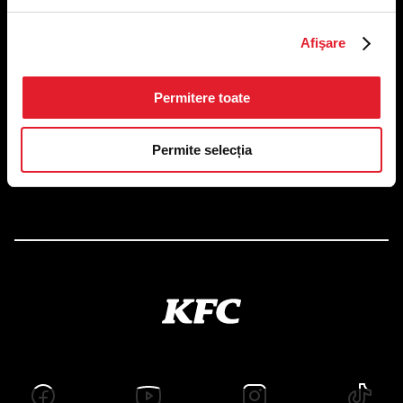
US FOOD NETWORK S.A.
Afişare
RO6645790, J40/24660/1994, Rev. Caen (2) 5610 -
Restaurante
Adresă sediu: Bucureşti Sectorul 1, Calea Dorobanţilor, Nr.
Permitere toate
239,
CAMERA 5, Etaj 2
Puncte de lucru
Permite selecția
Autorizații și avize