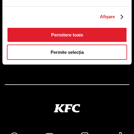
Afişare
US FOOD NETWORK S.A.
RO6645790, J40/24660/1994, Rev. Caen (2) 5610 -
Restaurante
Adresă sediu: Bucureşti Sectorul 1, Calea Dorobanţilor, Nr.
Permitere toate
239,
CAMERA 5, Etaj 2
Permite selecția
Puncte de lucru
Autorizații și avize