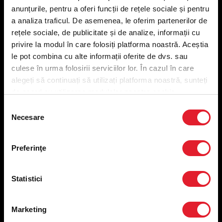
anunțurile, pentru a oferi funcții de rețele sociale și pentru
a analiza traficul. De asemenea, le oferim partenerilor de
Meniu livrare
rețele sociale, de publicitate și de analize, informații cu
Meniu ridicare
privire la modul în care folosiți platforma noastră. Aceștia
Nutriționale și Alergeni
le pot combina cu alte informații oferite de dvs. sau
Abonare Newsletter
culese în urma folosirii serviciilor lor. În cazul în care
Contact
alegeți să continuați să utilizați platforma noastră, sunteți
Utile
de acord cu utilizarea modulelor noastre cookie.
Selecția
Termeni și condiții
Necesare
consimțământului
Politica privind prelucrarea datelor
Politica de confidențialitate
Preferințe cookies
Preferinţe
Condiții de desfășurare „Descarcă KFC APP”
ANPC
Statistici
Marketing