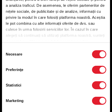
Meniu livrare
a analiza traficul. De asemenea, le oferim partenerilor de
Meniu ridicare
rețele sociale, de publicitate și de analize, informații cu
Nutriționale și Alergeni
privire la modul în care folosiți platforma noastră. Aceștia
Abonare Newsletter
le pot combina cu alte informații oferite de dvs. sau
Contact
culese în urma folosirii serviciilor lor. În cazul în care
Utile
alegeți să continuați să utilizați platforma noastră, sunteți
de acord cu utilizarea modulelor noastre cookie.
Termeni și condiții
Selecția
Politica privind prelucrarea datelor
Necesare
consimțământului
Politica de confidențialitate
Preferințe cookies
Condiții de desfășurare „Descarcă KFC APP”
Preferinţe
ANPC
Statistici
Marketing