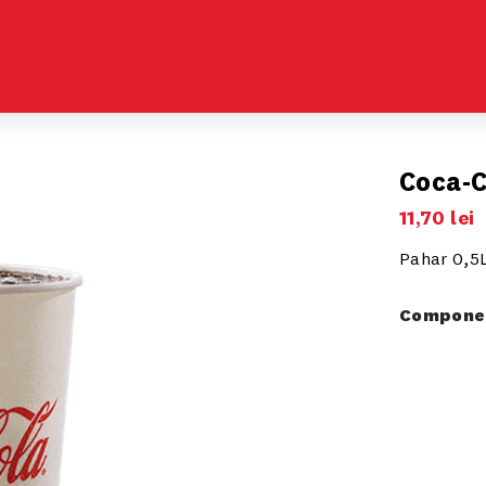
Coca-C
11
,
70
lei
Pahar 0,5
Componen