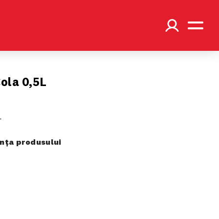
ola 0,5L
L
ța produsului