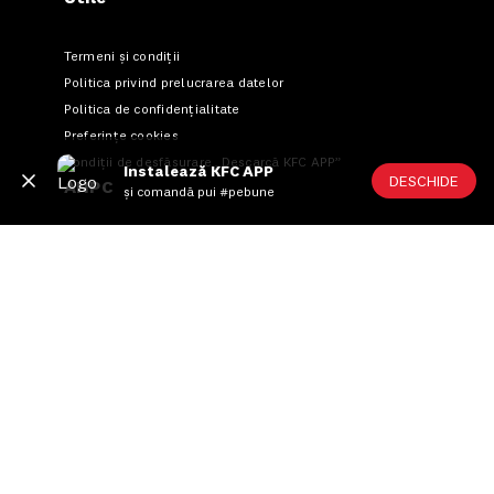
Termeni și condiții
Politica privind prelucrarea datelor
Politica de confidențialitate
Preferințe cookies
Condiții de desfășurare „Descarcă KFC APP”
Instalează KFC APP
DESCHIDE
ANPC
și comandă pui #pebune
US FOOD NETWORK S.A.
RO6645790, J40/24660/1994, Rev. Caen (2) 5610 -
Restaurante
Adresă sediu: Bucureşti Sectorul 1, Calea Dorobanţilor, Nr.
239,
CAMERA 5, Etaj 2