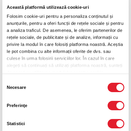
Optiunea 1
Această platformă utilizează cookie-uri
Cartofi porție medie și băutură 0,4L
Folosim cookie-uri pentru a personaliza conținutul și
anunțurile, pentru a oferi funcții de rețele sociale și pentru
a analiza traficul. De asemenea, le oferim partenerilor de
Optiunea 2
rețele sociale, de publicitate și de analize, informații cu
privire la modul în care folosiți platforma noastră. Aceștia
Real Burger nepicant
le pot combina cu alte informații oferite de dvs. sau
culese în urma folosirii serviciilor lor. În cazul în care
alegeți să continuați să utilizați platforma noastră, sunteți
Optiunea 3
de acord cu utilizarea modulelor noastre cookie.
Selecția
Cartofi prăjiți porție medie
Necesare
consimțământului
Optiunea 4
Preferinţe
Coca-Cola 0,4L
Statistici