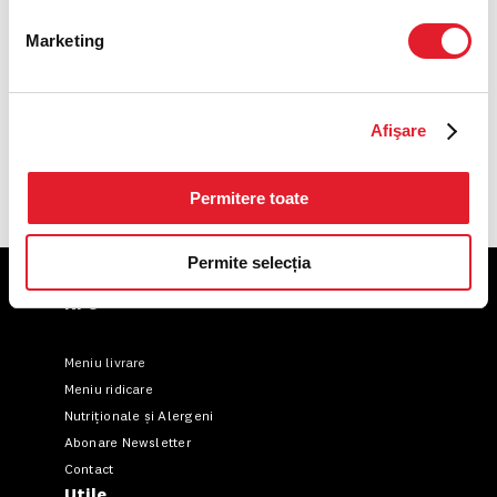
Coca-Cola Zero 0,4L
Marketing
Sprite 0,4L
Afişare
Fanta 0,4L
Permitere toate
Permite selecția
KFC
Meniu livrare
Meniu ridicare
Nutriționale și Alergeni
Abonare Newsletter
Contact
Utile