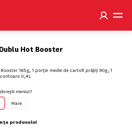
Dublu Hot Booster
ooster 165g, 1 porție medie de cartofi prăjiți 90g, 1
coritoare 0,4L
dorești meniul?
Mare
ța produsului