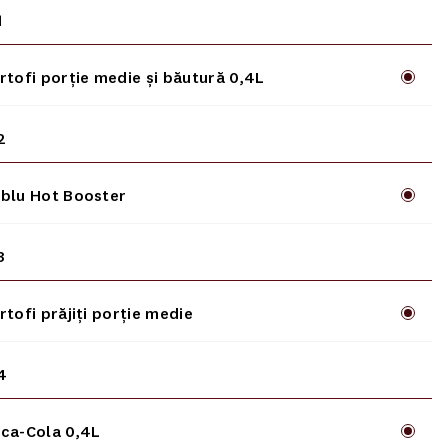
1
rtofi porție medie și băutură 0,4L
2
blu Hot Booster
3
rtofi prăjiți porție medie
4
ca-Cola 0,4L