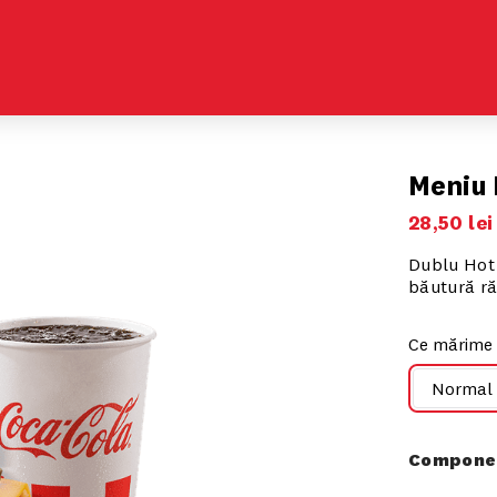
Meniu 
28
,
50
lei
Dublu Hot B
băutură ră
Ce mărime 
Normal
Componen