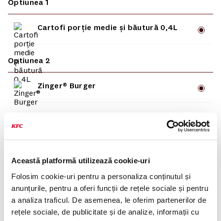
Optiunea 1
Cartofi porție medie și băutură 0,4L
Optiunea 2
Zinger® Burger
Optiunea 3
Cartofi prăjiți porție medie
Această platformă utilizează cookie-uri
Optiunea 4
Folosim cookie-uri pentru a personaliza conținutul și
anunțurile, pentru a oferi funcții de rețele sociale și pentru
a analiza traficul. De asemenea, le oferim partenerilor de
Coca-Cola 0,4L
rețele sociale, de publicitate și de analize, informații cu