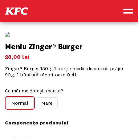
Meniu Zinger® Burger
28
,
00
lei
Zinger® Burger 150g, 1 porție medie de cartofi prăjiți
90g, 1 băutură răcoritoare 0,4L
Ce mărime dorești meniul?
Normal
Mare
Componența produsului