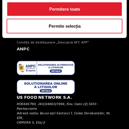
Permitere toate
Termeni și condiții
Politica privind prelucrarea datelor
Permite selecția
Politica de confidențialitate
Preferințe cookies
Condiții de desfășurare „Descarcă KFC APP”
ANPC
US FOOD NETWORK S.A.
RO6645790, J40/24660/1994, Rev. Caen (2) 5610 -
Restaurante
Adresă sediu: Bucureşti Sectorul 1, Calea Dorobanţilor, Nr.
239,
CAMERA 5, Etaj 2