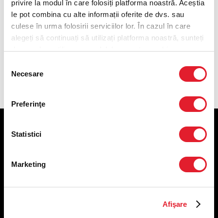
privire la modul în care folosiți platforma noastră. Aceștia
Coca-Cola Zero 0,4L
le pot combina cu alte informații oferite de dvs. sau
culese în urma folosirii serviciilor lor. În cazul în care
Sprite 0,4L
alegeți să continuați să utilizați platforma noastră, sunteți
de acord cu utilizarea modulelor noastre cookie.
Fanta 0,4L
Selecția
Necesare
consimțământului
Preferinţe
KFC
Statistici
Meniu livrare
Marketing
Meniu ridicare
Nutriționale și Alergeni
Abonare Newsletter
Afişare
Contact
Utile