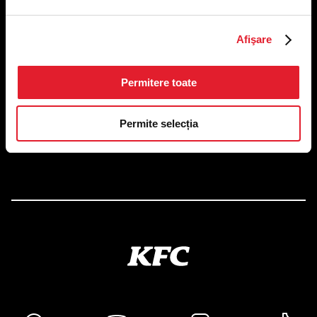
Afişare
US FOOD NETWORK S.A.
RO6645790, J40/24660/1994, Rev. Caen (2) 5610 -
Restaurante
Adresă sediu: Bucureşti Sectorul 1, Calea Dorobanţilor, Nr.
Permitere toate
239,
CAMERA 5, Etaj 2
Permite selecția
Puncte de lucru
Autorizații și avize