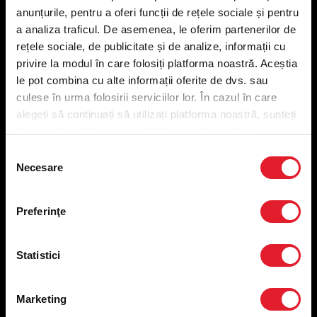
anunțurile, pentru a oferi funcții de rețele sociale și pentru
a analiza traficul. De asemenea, le oferim partenerilor de
Meniu livrare
rețele sociale, de publicitate și de analize, informații cu
Meniu ridicare
privire la modul în care folosiți platforma noastră. Aceștia
Nutriționale și Alergeni
le pot combina cu alte informații oferite de dvs. sau
Abonare Newsletter
culese în urma folosirii serviciilor lor. În cazul în care
Contact
alegeți să continuați să utilizați platforma noastră, sunteți
Utile
de acord cu utilizarea modulelor noastre cookie.
Selecția
Termeni și condiții
Necesare
consimțământului
Politica privind prelucrarea datelor
Politica de confidențialitate
Preferințe cookies
Preferinţe
Condiții de desfășurare „Descarcă KFC APP”
ANPC
Statistici
Marketing