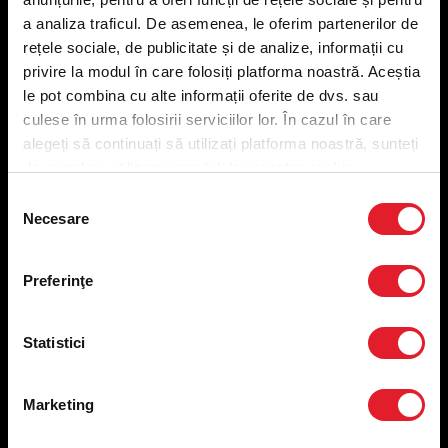
Meniu livrare
a analiza traficul. De asemenea, le oferim partenerilor de
Meniu ridicare
rețele sociale, de publicitate și de analize, informații cu
Nutriționale și Alergeni
privire la modul în care folosiți platforma noastră. Aceștia
Abonare Newsletter
le pot combina cu alte informații oferite de dvs. sau
Contact
culese în urma folosirii serviciilor lor. În cazul în care
Utile
alegeți să continuați să utilizați platforma noastră, sunteți
de acord cu utilizarea modulelor noastre cookie.
Termeni și condiții
Selecția
Politica privind prelucrarea datelor
Necesare
consimțământului
Politica de confidențialitate
Preferințe cookies
Preferinţe
Condiții de desfășurare „Descarcă KFC APP”
ANPC
Statistici
Marketing