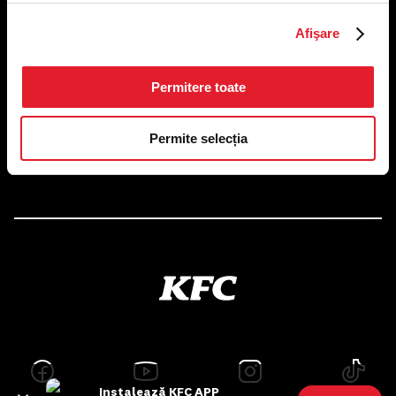
US FOOD NETWORK S.A.
Afişare
RO6645790, J40/24660/1994, Rev. Caen (2) 5610 -
Restaurante
Adresă sediu: Bucureşti Sectorul 1, Calea Dorobanţilor, Nr.
239,
Permitere toate
CAMERA 5, Etaj 2
Puncte de lucru
Permite selecția
Autorizații și avize
Instalează KFC APP