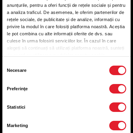
anunțurile, pentru a oferi funcții de rețele sociale și pentru
a analiza traficul. De asemenea, le oferim partenerilor de
Meniu livrare
rețele sociale, de publicitate și de analize, informații cu
Meniu ridicare
privire la modul în care folosiți platforma noastră. Aceștia
Nutriționale și Alergeni
le pot combina cu alte informații oferite de dvs. sau
Abonare Newsletter
culese în urma folosirii serviciilor lor. În cazul în care
Contact
alegeți să continuați să utilizați platforma noastră, sunteți
Utile
de acord cu utilizarea modulelor noastre cookie.
Selecția
Termeni și condiții
Necesare
consimțământului
Politica privind prelucrarea datelor
Politica de confidențialitate
Preferințe cookies
Preferinţe
Condiții de desfășurare „Descarcă KFC APP”
ANPC
Statistici
Marketing