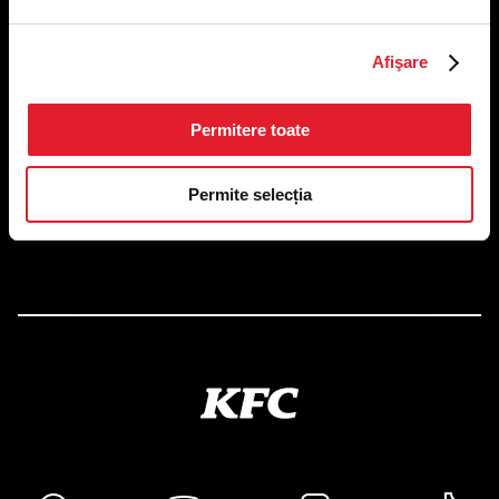
Afişare
US FOOD NETWORK S.A.
RO6645790, J40/24660/1994, Rev. Caen (2) 5610 -
Restaurante
Adresă sediu: Bucureşti Sectorul 1, Calea Dorobanţilor, Nr.
Permitere toate
239,
CAMERA 5, Etaj 2
Permite selecția
Puncte de lucru
Autorizații și avize