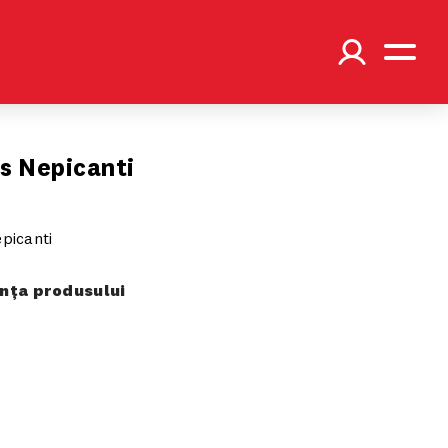
ps Nepicanti
epicanti
ța produsului