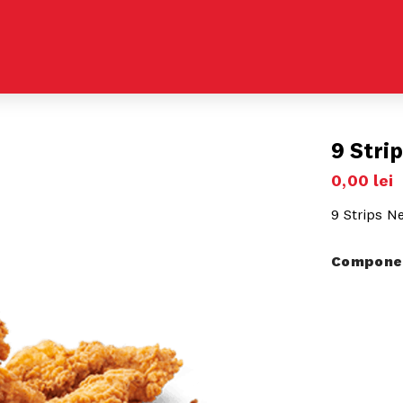
9 Stri
0
,
00
lei
9 Strips N
Componen