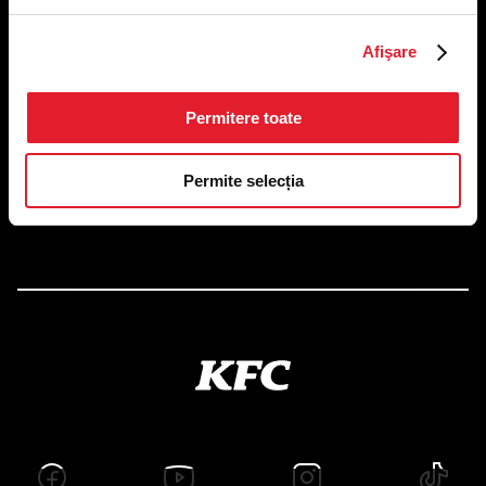
US FOOD NETWORK S.A.
Afişare
RO6645790, J40/24660/1994, Rev. Caen (2) 5610 -
Restaurante
Adresă sediu: Bucureşti Sectorul 1, Calea Dorobanţilor, Nr.
Permitere toate
239,
CAMERA 5, Etaj 2
Puncte de lucru
Permite selecția
Autorizații și avize