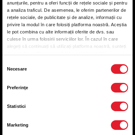
anunțurile, pentru a oferi funcții de rețele sociale și pentru
Meniu livrare
a analiza traficul. De asemenea, le oferim partenerilor de
Meniu ridicare
rețele sociale, de publicitate și de analize, informații cu
Nutriționale și Alergeni
privire la modul în care folosiți platforma noastră. Aceștia
Abonare Newsletter
le pot combina cu alte informații oferite de dvs. sau
Contact
culese în urma folosirii serviciilor lor. În cazul în care
Utile
alegeți să continuați să utilizați platforma noastră, sunteți
de acord cu utilizarea modulelor noastre cookie.
Termeni și condiții
Selecția
Necesare
Politica privind prelucrarea datelor
consimțământului
Politica de confidențialitate
Preferințe cookies
Preferinţe
Condiții de desfășurare „Descarcă KFC APP”
ANPC
Statistici
Marketing