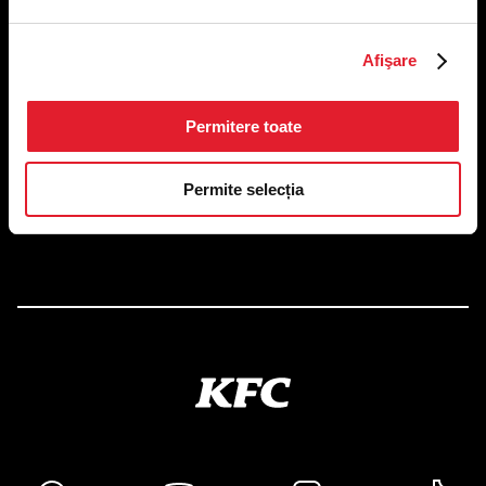
Afişare
US FOOD NETWORK S.A.
RO6645790, J40/24660/1994, Rev. Caen (2) 5610 -
Restaurante
Adresă sediu: Bucureşti Sectorul 1, Calea Dorobanţilor, Nr.
Permitere toate
239,
CAMERA 5, Etaj 2
Permite selecția
Puncte de lucru
Autorizații și avize