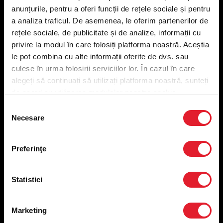
anunțurile, pentru a oferi funcții de rețele sociale și pentru
a analiza traficul. De asemenea, le oferim partenerilor de
Meniu livrare
rețele sociale, de publicitate și de analize, informații cu
Meniu ridicare
privire la modul în care folosiți platforma noastră. Aceștia
Nutriționale și Alergeni
le pot combina cu alte informații oferite de dvs. sau
Abonare Newsletter
culese în urma folosirii serviciilor lor. În cazul în care
Contact
alegeți să continuați să utilizați platforma noastră, sunteți
Utile
de acord cu utilizarea modulelor noastre cookie.
Selecția
Termeni și condiții
Necesare
consimțământului
Politica privind prelucrarea datelor
Politica de confidențialitate
Preferințe cookies
Preferinţe
Condiții de desfășurare „Descarcă KFC APP”
ANPC
Statistici
Marketing