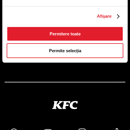
Afişare
US FOOD NETWORK S.A.
RO6645790, J40/24660/1994, Rev. Caen (2) 5610 -
Restaurante
Adresă sediu: Bucureşti Sectorul 1, Calea Dorobanţilor, Nr.
Permitere toate
239,
CAMERA 5, Etaj 2
Permite selecția
Puncte de lucru
Autorizații și avize