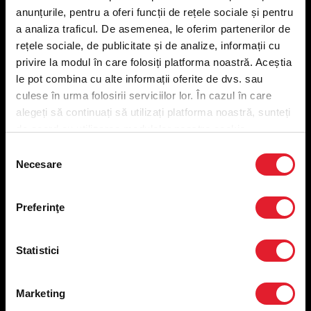
anunțurile, pentru a oferi funcții de rețele sociale și pentru
a analiza traficul. De asemenea, le oferim partenerilor de
Meniu livrare
rețele sociale, de publicitate și de analize, informații cu
Meniu ridicare
privire la modul în care folosiți platforma noastră. Aceștia
Nutriționale și Alergeni
le pot combina cu alte informații oferite de dvs. sau
Abonare Newsletter
culese în urma folosirii serviciilor lor. În cazul în care
Contact
alegeți să continuați să utilizați platforma noastră, sunteți
Utile
de acord cu utilizarea modulelor noastre cookie.
Selecția
Termeni și condiții
Necesare
consimțământului
Politica privind prelucrarea datelor
Politica de confidențialitate
Preferințe cookies
Preferinţe
Condiții de desfășurare „Descarcă KFC APP”
ANPC
Statistici
Marketing