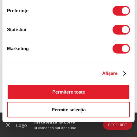
Preferinţe
Statistici
Marketing
Afişare
Permitere toate
Permite selecția
Instalează KFC APP
DESCHIDE
și comandă pui #pebune