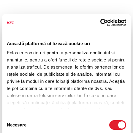
Această platformă utilizează cookie-uri
Folosim cookie-uri pentru a personaliza conținutul și
anunțurile, pentru a oferi funcții de rețele sociale și pentru
a analiza traficul. De asemenea, le oferim partenerilor de
rețele sociale, de publicitate și de analize, informații cu
privire la modul în care folosiți platforma noastră. Aceștia
le pot combina cu alte informații oferite de dvs. sau
culese în urma folosirii serviciilor lor. În cazul în care
alegeți să continuați să utilizați platforma noastră, sunteți
de acord cu utilizarea modulelor noastre cookie.
Selecția
Necesare
consimțământului