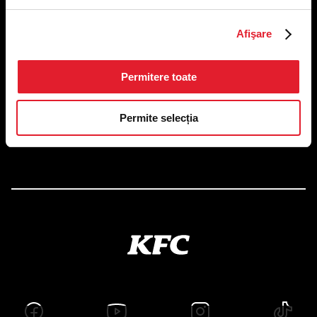
US FOOD NETWORK S.A.
Afişare
RO6645790, J40/24660/1994, Rev. Caen (2) 5610 -
Restaurante
Adresă sediu: Bucureşti Sectorul 1, Calea Dorobanţilor, Nr.
Permitere toate
239,
CAMERA 5, Etaj 2
Puncte de lucru
Permite selecția
Autorizații și avize