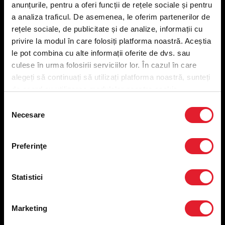
anunțurile, pentru a oferi funcții de rețele sociale și pentru
Meniu livrare
a analiza traficul. De asemenea, le oferim partenerilor de
Meniu ridicare
rețele sociale, de publicitate și de analize, informații cu
Nutriționale și Alergeni
privire la modul în care folosiți platforma noastră. Aceștia
Abonare Newsletter
le pot combina cu alte informații oferite de dvs. sau
Contact
culese în urma folosirii serviciilor lor. În cazul în care
Utile
alegeți să continuați să utilizați platforma noastră, sunteți
de acord cu utilizarea modulelor noastre cookie.
Termeni și condiții
Selecția
Necesare
Politica privind prelucrarea datelor
consimțământului
Politica de confidențialitate
Preferințe cookies
Preferinţe
Condiții de desfășurare „Descarcă KFC APP”
ANPC
Statistici
Marketing