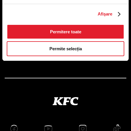
US FOOD NETWORK S.A.
Afişare
RO6645790, J40/24660/1994, Rev. Caen (2) 5610 -
Restaurante
Adresă sediu: Bucureşti Sectorul 1, Calea Dorobanţilor, Nr.
Permitere toate
239,
CAMERA 5, Etaj 2
Puncte de lucru
Permite selecția
Autorizații și avize