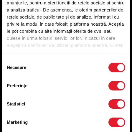
anunțurile, pentru a oferi funcții de rețele sociale și pentru
Meniu livrare
a analiza traficul. De asemenea, le oferim partenerilor de
Meniu ridicare
rețele sociale, de publicitate și de analize, informații cu
Nutriționale și Alergeni
privire la modul în care folosiți platforma noastră. Aceștia
Abonare Newsletter
le pot combina cu alte informații oferite de dvs. sau
Contact
culese în urma folosirii serviciilor lor. În cazul în care
Utile
alegeți să continuați să utilizați platforma noastră, sunteți
de acord cu utilizarea modulelor noastre cookie.
Termeni și condiții
Selecția
Necesare
Politica privind prelucrarea datelor
consimțământului
Politica de confidențialitate
Preferințe cookies
Preferinţe
Condiții de desfășurare „Descarcă KFC APP”
ANPC
Statistici
Marketing