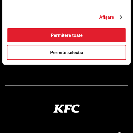
Afişare
US FOOD NETWORK S.A.
RO6645790, J40/24660/1994, Rev. Caen (2) 5610 -
Restaurante
Permitere toate
Adresă sediu: Bucureşti Sectorul 1, Calea Dorobanţilor, Nr.
239,
CAMERA 5, Etaj 2
Permite selecția
Puncte de lucru
Autorizații și avize