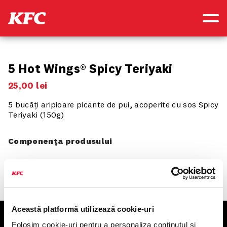
NOU
SOOOSY
5 Hot Wings® Spicy Teriyaki
25
,
00
lei
5 bucăți aripioare picante de pui, acoperite cu sos Spicy
Teriyaki (150g)
Componența produsului
Această platformă utilizează cookie-uri
Folosim cookie-uri pentru a personaliza conținutul și
KFC