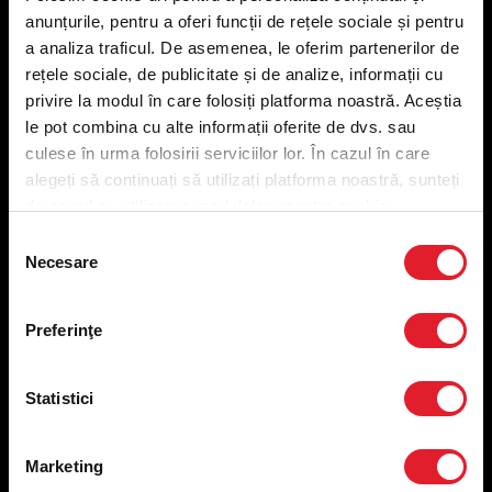
anunțurile, pentru a oferi funcții de rețele sociale și pentru
a analiza traficul. De asemenea, le oferim partenerilor de
Meniu livrare
rețele sociale, de publicitate și de analize, informații cu
Meniu ridicare
privire la modul în care folosiți platforma noastră. Aceștia
Nutriționale și Alergeni
le pot combina cu alte informații oferite de dvs. sau
Abonare Newsletter
culese în urma folosirii serviciilor lor. În cazul în care
Contact
alegeți să continuați să utilizați platforma noastră, sunteți
Utile
de acord cu utilizarea modulelor noastre cookie.
Selecția
Termeni și condiții
Necesare
consimțământului
Politica privind prelucrarea datelor
Politica de confidențialitate
Preferințe cookies
Preferinţe
Condiții de desfășurare „Descarcă KFC APP”
ANPC
Statistici
Marketing