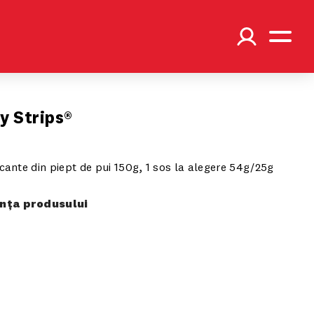
py Strips®
icante din piept de pui 150g, 1 sos la alegere 54g/25g
ța produsului