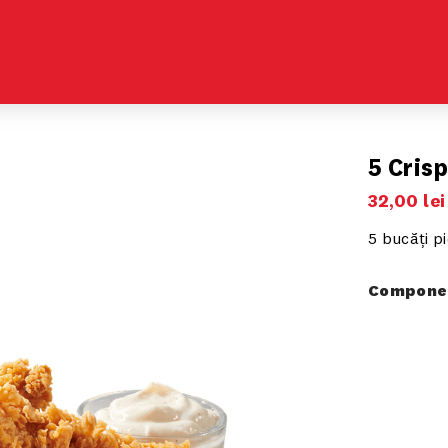
5 Cris
32
,
00
lei
5 bucăți p
Componen