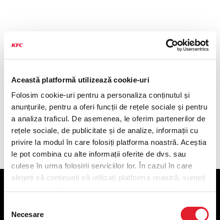
4 Hot Wings®
0
,
00
lei
Această platformă utilizează cookie-uri
meal component
Folosim cookie-uri pentru a personaliza conținutul și
anunțurile, pentru a oferi funcții de rețele sociale și pentru
Componența produsului
a analiza traficul. De asemenea, le oferim partenerilor de
rețele sociale, de publicitate și de analize, informații cu
privire la modul în care folosiți platforma noastră. Aceștia
le pot combina cu alte informații oferite de dvs. sau
culese în urma folosirii serviciilor lor. În cazul în care
alegeți să continuați să utilizați platforma noastră, sunteți
de acord cu utilizarea modulelor noastre cookie.
KFC
Selecția
Necesare
consimțământului
Meniu livrare