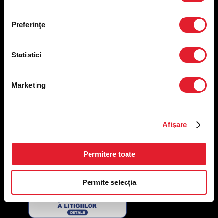
Meniu ridicare
Nutriționale și Alergeni
Preferinţe
Abonare Newsletter
Contact
Statistici
Utile
Termeni și condiții
Marketing
Politica privind prelucrarea datelor
Politica de confidențialitate
Preferințe cookies
Afişare
Condiții de desfășurare „Descarcă KFC APP”
ANPC
Permitere toate
Permite selecția