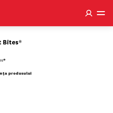
t Bites®
tes®
ța produsului