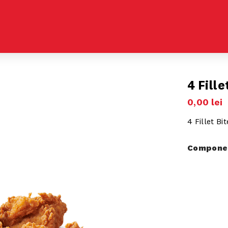
4 Fille
0
,
00
lei
4 Fillet Bi
Componen