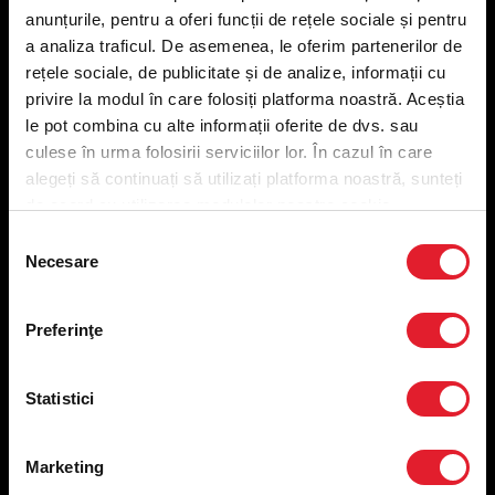
anunțurile, pentru a oferi funcții de rețele sociale și pentru
a analiza traficul. De asemenea, le oferim partenerilor de
Meniu livrare
rețele sociale, de publicitate și de analize, informații cu
Meniu ridicare
privire la modul în care folosiți platforma noastră. Aceștia
Nutriționale și Alergeni
le pot combina cu alte informații oferite de dvs. sau
Abonare Newsletter
culese în urma folosirii serviciilor lor. În cazul în care
Contact
alegeți să continuați să utilizați platforma noastră, sunteți
Utile
de acord cu utilizarea modulelor noastre cookie.
Selecția
Termeni și condiții
Necesare
consimțământului
Politica privind prelucrarea datelor
Politica de confidențialitate
Preferințe cookies
Preferinţe
Condiții de desfășurare „Descarcă KFC APP”
ANPC
Statistici
Marketing