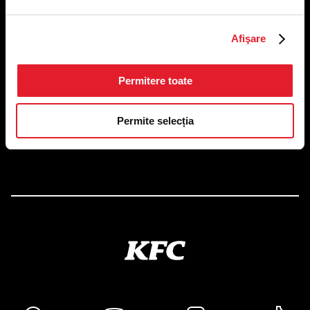
Afişare
US FOOD NETWORK S.A.
RO6645790, J40/24660/1994, Rev. Caen (2) 5610 -
Restaurante
Adresă sediu: Bucureşti Sectorul 1, Calea Dorobanţilor, Nr.
Permitere toate
239,
CAMERA 5, Etaj 2
Permite selecția
Puncte de lucru
Autorizații și avize