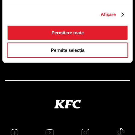
US FOOD NETWORK S.A.
Afişare
RO6645790, J40/24660/1994, Rev. Caen (2) 5610 -
Restaurante
Adresă sediu: Bucureşti Sectorul 1, Calea Dorobanţilor, Nr.
Permitere toate
239,
CAMERA 5, Etaj 2
Puncte de lucru
Permite selecția
Autorizații și avize