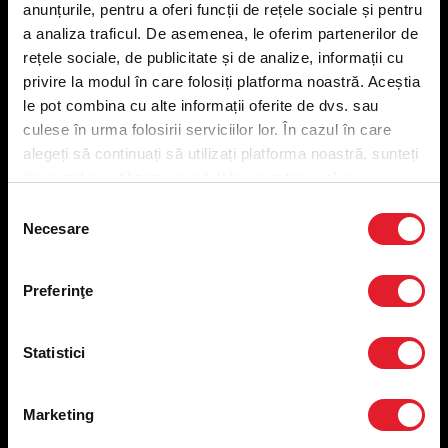
anunțurile, pentru a oferi funcții de rețele sociale și pentru
Meniu livrare
a analiza traficul. De asemenea, le oferim partenerilor de
Meniu ridicare
rețele sociale, de publicitate și de analize, informații cu
Nutriționale și Alergeni
privire la modul în care folosiți platforma noastră. Aceștia
Abonare Newsletter
le pot combina cu alte informații oferite de dvs. sau
Contact
culese în urma folosirii serviciilor lor. În cazul în care
Utile
alegeți să continuați să utilizați platforma noastră, sunteți
de acord cu utilizarea modulelor noastre cookie.
Termeni și condiții
Selecția
Necesare
Politica privind prelucrarea datelor
consimțământului
Politica de confidențialitate
Preferințe cookies
Preferinţe
Condiții de desfășurare „Descarcă KFC APP”
ANPC
Statistici
Marketing