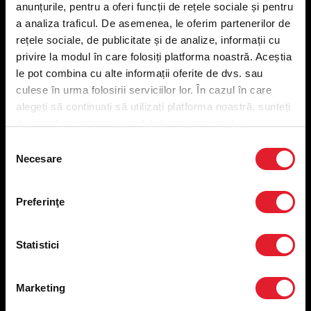
anunțurile, pentru a oferi funcții de rețele sociale și pentru
Meniu livrare
a analiza traficul. De asemenea, le oferim partenerilor de
Meniu ridicare
rețele sociale, de publicitate și de analize, informații cu
Nutriționale și Alergeni
privire la modul în care folosiți platforma noastră. Aceștia
Abonare Newsletter
le pot combina cu alte informații oferite de dvs. sau
Contact
culese în urma folosirii serviciilor lor. În cazul în care
Utile
alegeți să continuați să utilizați platforma noastră, sunteți
de acord cu utilizarea modulelor noastre cookie.
Termeni și condiții
Selecția
Necesare
Politica privind prelucrarea datelor
consimțământului
Politica de confidențialitate
Preferințe cookies
Preferinţe
Condiții de desfășurare „Descarcă KFC APP”
ANPC
Statistici
Marketing