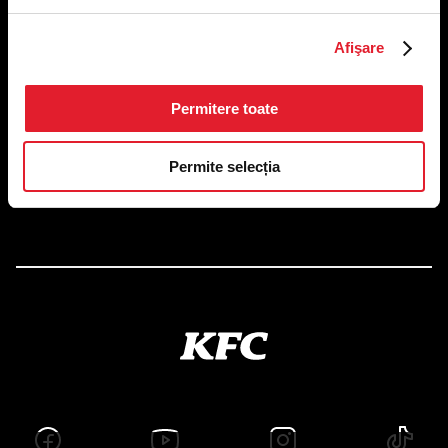
US FOOD NETWORK S.A.
Afişare
RO6645790, J40/24660/1994, Rev. Caen (2) 5610 -
Restaurante
Adresă sediu: Bucureşti Sectorul 1, Calea Dorobanţilor, Nr.
Permitere toate
239,
CAMERA 5, Etaj 2
Puncte de lucru
Permite selecția
Autorizații și avize