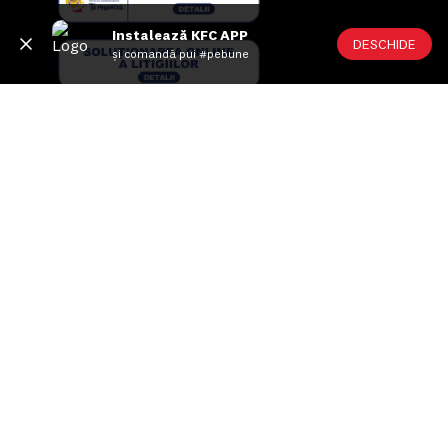
Instalează KFC APP
DESCHIDE
și comandă pui #pebune
US FOOD NETWORK S.A.
RO6645790, J40/24660/1994, Rev. Caen (2) 5610 -
Restaurante
Adresă sediu: Bucureşti Sectorul 1, Calea Dorobanţilor, Nr.
239,
CAMERA 5, Etaj 2
Puncte de lucru
Autorizații și avize