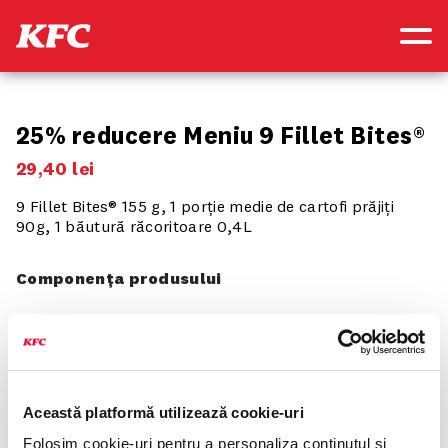
25% reducere Meniu 9 Fillet Bites®
29
,
40
lei
9 Fillet Bites® 155 g, 1 porție medie de cartofi prăjiți
90g, 1 băutură răcoritoare 0,4L
Componența produsului
Optiunea 1
9 Fillet Bites®
Această platformă utilizează cookie-uri
Folosim cookie-uri pentru a personaliza conținutul și