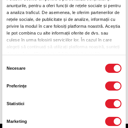
Optiunea 2
anunțurile, pentru a oferi funcții de rețele sociale și pentru
a analiza traficul. De asemenea, le oferim partenerilor de
Cartofi prajiti portie medie
rețele sociale, de publicitate și de analize, informații cu
privire la modul în care folosiți platforma noastră. Aceștia
le pot combina cu alte informații oferite de dvs. sau
Optiunea 3
culese în urma folosirii serviciilor lor. În cazul în care
alegeți să continuați să utilizați platforma noastră, sunteți
Coca-Cola 0.4L
de acord cu utilizarea modulelor noastre cookie.
Selecția
Coca-Cola Zero 0.4L
Necesare
consimțământului
Fanta 0.4L
Preferinţe
Sprite 0.4L
Statistici
Marketing