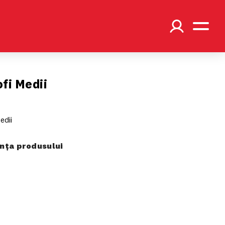
ofi Medii
edii
ța produsului