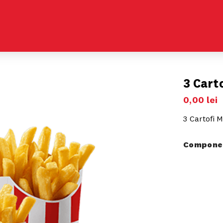
3 Cart
0
,
00
lei
3 Cartofi M
Componen