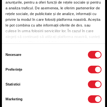
anunțurile, pentru a oferi funcții de rețele sociale și pentru
Meniu livrare
a analiza traficul. De asemenea, le oferim partenerilor de
Meniu ridicare
rețele sociale, de publicitate și de analize, informații cu
Nutriționale și Alergeni
privire la modul în care folosiți platforma noastră. Aceștia
Abonare Newsletter
le pot combina cu alte informații oferite de dvs. sau
Contact
culese în urma folosirii serviciilor lor. În cazul în care
Utile
alegeți să continuați să utilizați platforma noastră, sunteți
de acord cu utilizarea modulelor noastre cookie.
Termeni și condiții
Selecția
Necesare
Politica privind prelucrarea datelor
consimțământului
Politica de confidențialitate
Preferințe cookies
Preferinţe
Condiții de desfășurare „Descarcă KFC APP”
ANPC
Statistici
Marketing