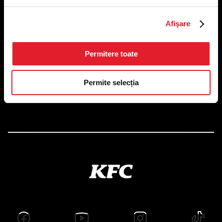
US FOOD NETWORK S.A.
Afişare
RO6645790, J40/24660/1994, Rev. Caen (2) 5610 -
Restaurante
Adresă sediu: Bucureşti Sectorul 1, Calea Dorobanţilor, Nr.
Permitere toate
239,
CAMERA 5, Etaj 2
Puncte de lucru
Permite selecția
Autorizații și avize