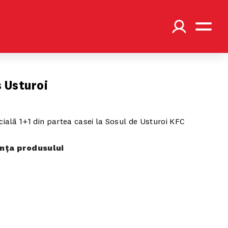
s Usturoi
cială 1+1 din partea casei la Sosul de Usturoi KFC
ța produsului