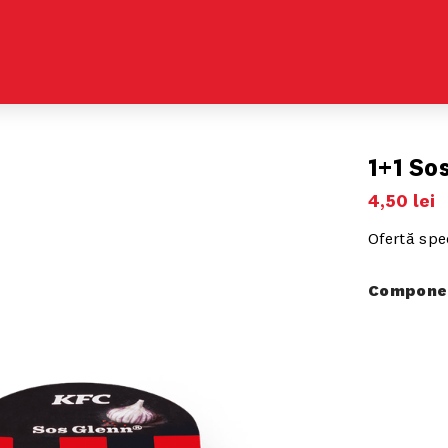
1+1 So
4
,
50
lei
Ofertă spe
Componen