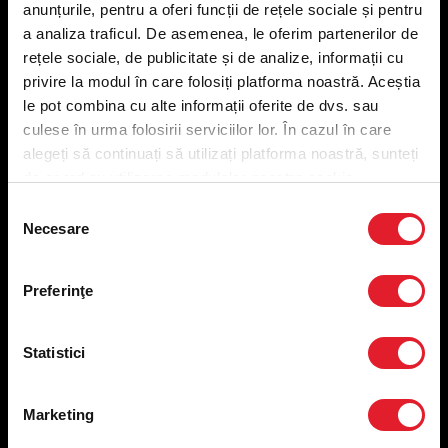
anunțurile, pentru a oferi funcții de rețele sociale și pentru
Meniu livrare
a analiza traficul. De asemenea, le oferim partenerilor de
Meniu ridicare
rețele sociale, de publicitate și de analize, informații cu
Nutriționale și Alergeni
privire la modul în care folosiți platforma noastră. Aceștia
Abonare Newsletter
le pot combina cu alte informații oferite de dvs. sau
Contact
culese în urma folosirii serviciilor lor. În cazul în care
Utile
alegeți să continuați să utilizați platforma noastră, sunteți
de acord cu utilizarea modulelor noastre cookie.
Termeni și condiții
Selecția
Necesare
Politica privind prelucrarea datelor
consimțământului
Politica de confidențialitate
Preferințe cookies
Preferinţe
Condiții de desfășurare „Descarcă KFC APP”
ANPC
Statistici
Marketing