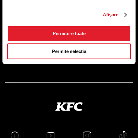
US FOOD NETWORK S.A.
Afişare
RO6645790, J40/24660/1994, Rev. Caen (2) 5610 -
Restaurante
Adresă sediu: Bucureşti Sectorul 1, Calea Dorobanţilor, Nr.
Permitere toate
239,
CAMERA 5, Etaj 2
Puncte de lucru
Permite selecția
Autorizații și avize