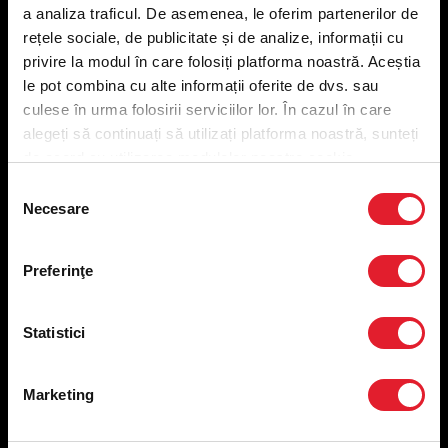
a analiza traficul. De asemenea, le oferim partenerilor de
Meniu ridicare
rețele sociale, de publicitate și de analize, informații cu
Nutriționale și Alergeni
privire la modul în care folosiți platforma noastră. Aceștia
Abonare Newsletter
le pot combina cu alte informații oferite de dvs. sau
Contact
Utile
culese în urma folosirii serviciilor lor. În cazul în care
alegeți să continuați să utilizați platforma noastră, sunteți
de acord cu utilizarea modulelor noastre cookie.
Termeni și condiții
Selecția
Politica privind prelucrarea datelor
Necesare
consimțământului
Politica de confidențialitate
Preferințe cookies
Condiții de desfășurare „Descarcă KFC APP”
Preferinţe
ANPC
Statistici
Marketing