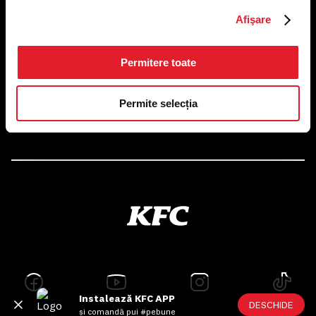
US FOOD NETWORK S.A.
RO6645790, J40/24660/1994, Rev. Caen (2) 5610 -
Afişare
Restaurante
Adresă sediu: Bucureşti Sectorul 1, Calea Dorobanţilor, Nr.
239,
Permitere toate
CAMERA 5, Etaj 2
Puncte de lucru
Permite selecția
Autorizații și avize
Instalează KFC APP
DESCHIDE
și comandă pui #pebune