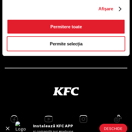
US FOOD NETWORK S.A.
Afişare
RO6645790, J40/24660/1994, Rev. Caen (2) 5610 -
Restaurante
Adresă sediu: Bucureşti Sectorul 1, Calea Dorobanţilor, Nr.
239,
Permitere toate
CAMERA 5, Etaj 2
Puncte de lucru
Permite selecția
Autorizații și avize
Instalează KFC APP
DESCHIDE
și comandă pui #pebune