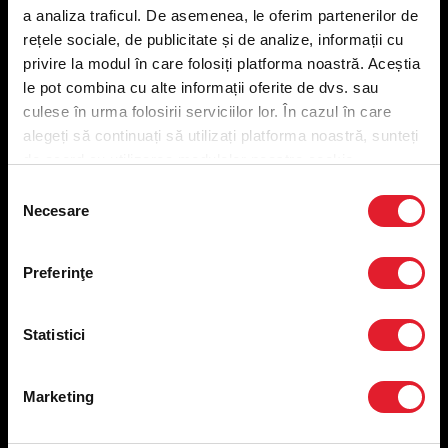
a analiza traficul. De asemenea, le oferim partenerilor de
Meniu ridicare
rețele sociale, de publicitate și de analize, informații cu
Nutriționale și Alergeni
privire la modul în care folosiți platforma noastră. Aceștia
Abonare Newsletter
le pot combina cu alte informații oferite de dvs. sau
Contact
culese în urma folosirii serviciilor lor. În cazul în care
Utile
alegeți să continuați să utilizați platforma noastră, sunteți
de acord cu utilizarea modulelor noastre cookie.
Termeni și condiții
Selecția
Politica privind prelucrarea datelor
Necesare
consimțământului
Politica de confidențialitate
Preferințe cookies
Condiții de desfășurare „Descarcă KFC APP”
Preferinţe
ANPC
Statistici
Marketing