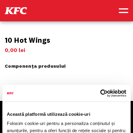
10 Hot Wings
0
,
00
lei
Componența produsului
Această platformă utilizează cookie-uri
KFC
Folosim cookie-uri pentru a personaliza conținutul și
anunțurile, pentru a oferi funcții de rețele sociale și pentru
Meniu livrare