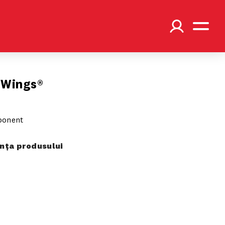
 Wings®
ponent
ța produsului