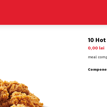
10 Hot
0
,
00
lei
meal com
Componen